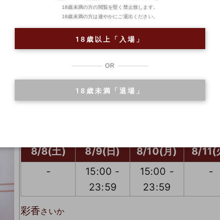
23:59
23:59
18歳未満の方の閲覧を堅く禁止致します。
18歳未満の方は速やかにご退出ください。
李音
りおん
18歳以上「入場」
8/8(土)
8/9(日)
8/10(月)
8/11(
13:00 -
13:00 -
-
13:00
OR
23:59
23:59
23:5
18歳未満「退場」
遅番指名ランキン
遅番指名ランキン
遅番指名ラ
グ【３位】
グ【３位】
グ【３位
美園
みその
8/8(土)
8/9(日)
8/10(月)
8/11(
-
15:00 -
15:00 -
-
23:59
23:59
彩香
さいか