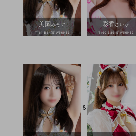
美園
彩香
みその
さいか
T161 B84(E)W56H86
T160 B86(G)W56H83
&