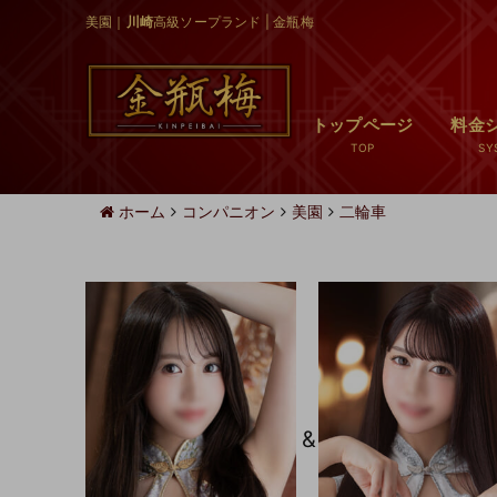
美園｜
川崎
高級ソープランド | 金瓶梅
トップページ
料金
ホーム
コンパニオン
美園
二輪車
&