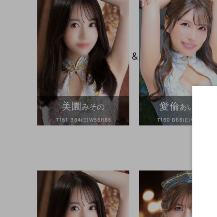
&
美園
愛倫
みその
あいりん
T161 B84(E)W56H86
T160 B86(E)W56H84