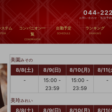
044-22
お問い合わせ・当日予約T
システム
コンパニオン一
出勤予定
ランキング
覧
美園
みその
8/8(土)
8/9(日)
8/10(月)
8/11(
-
15:00 -
15:00 -
-
23:59
23:59
美玲
みれい
8/8(土)
8/9(日)
8/10(月)
8/11(