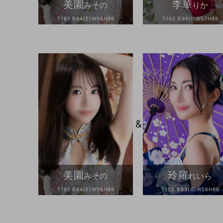
美園
李華
みその
りか
T161 B84(E)W56H86
T162 B96(I)W57H89
&
美園
玲羅
みその
れいら
T161 B84(E)W56H86
T155 B83(G)W56H86