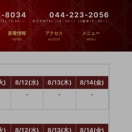
2-8034
044-223-2056
EL（8:00～）
前日予約TEL（14：00～） (2輪車13：30～）
新着情報
アクセス
メニュー
火)
8/12(水)
8/13(木)
8/14(金)
-
-
-
火)
8/12(水)
8/13(木)
8/14(金)