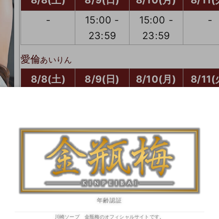
8/8(土)
8/9(日)
8/10(月)
8/11(
-
15:00 -
15:00 -
-
23:59
23:59
愛倫
あいりん
8/8(土)
8/9(日)
8/10(月)
8/11(
09:00 -
09:00 -
-
09:00
19:30
19:30
19:3
早番指名ランキン
早番指名ランキン
早番指名ラ
グ【３位】
グ【３位】
グ【３位
美園
みその
8/8(土)
8/9(日)
8/10(月)
8/11(
年齢認証
-
15:00 -
15:00 -
-
川崎ソープ 金瓶梅のオフィシャルサイトです。