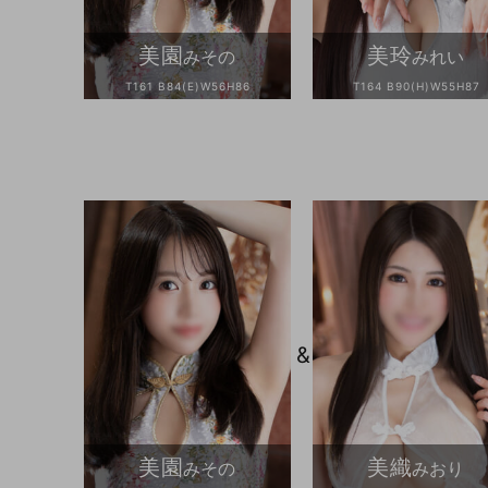
美園
美玲
みその
みれい
T161 B84(E)W56H86
T164 B90(H)W55H87
&
美園
美織
みその
みおり