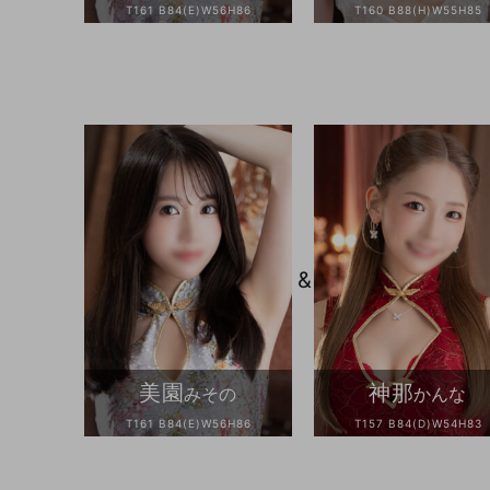
T161 B84(E)W56H86
T160 B88(H)W55H85
&
美園
神那
みその
かんな
T161 B84(E)W56H86
T157 B84(D)W54H83