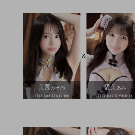
&
美園
愛美
みその
あみ
T161 B84(E)W56H86
T153 B82(G)W54H84