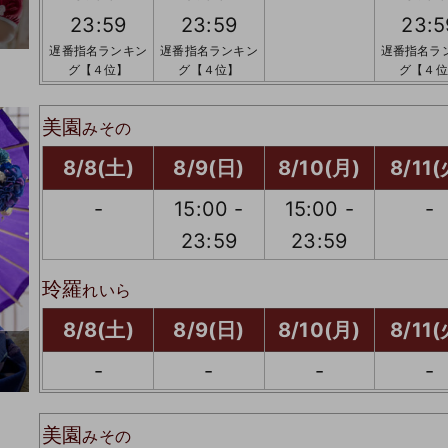
23:59
23:59
23:5
遅番指名ランキン
遅番指名ランキン
遅番指名ラ
グ【４位】
グ【４位】
グ【４位
美園
みその
8/8(土)
8/9(日)
8/10(月)
8/11(
-
15:00 -
15:00 -
-
23:59
23:59
玲羅
れいら
8/8(土)
8/9(日)
8/10(月)
8/11(
-
-
-
-
美園
みその