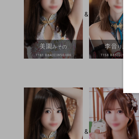
&
美園
李音
みその
りおん
T161 B84(E)W56H86
T158 B85(D)W57H87
&