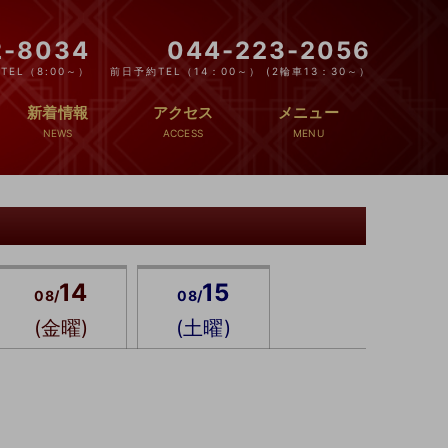
2-8034
044-223-2056
EL（8:00～）
前日予約TEL（14：00～） (2輪車13：30～）
新着情報
アクセス
メニュー
14
15
08/
08/
(金曜)
(土曜)