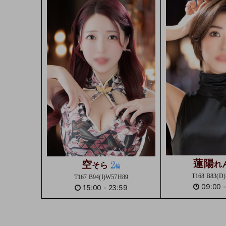
蓮陽
空
れ
そら
T168 B83(D
T167 B94(I)W57H89
09:00
15:00
-
23:59