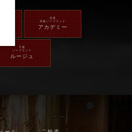
内
吉原
ド
高級ソープランド
ーズ
アカデミー
千葉
ソープランド
ルージュ
ュール
二輪車