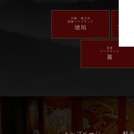
川崎・堀之内
高級ソープランド
琥珀
アラ
吉原
ソープランド
麗
トップページ
料