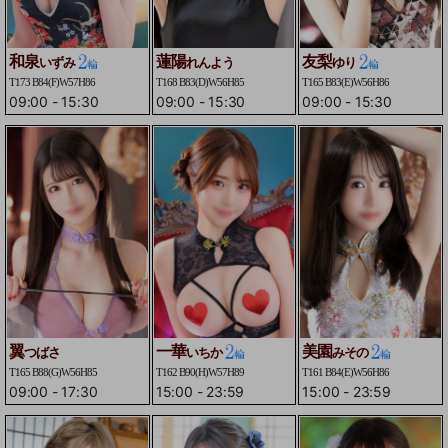
和泉
蓮陽
友梨
いずみ
れんよう
ゆり
T173 B84(F)W57H86
T168 B83(D)W56H85
T165 B83(E)W56H86
09:00
-
15:30
09:00
-
15:30
09:00
-
15:30
翼
一華
美園
つばさ
いちか
みその
T165 B88(G)W56H85
T162 B90(H)W57H89
T161 B84(E)W56H86
09:00
-
17:30
15:00
-
23:59
15:00
-
23:59