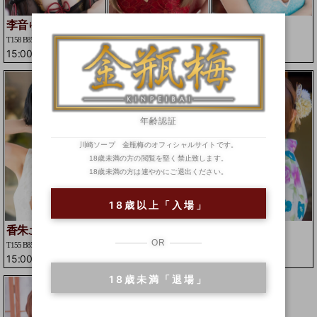
李音
神那
茉優
りおん
かんな
まゆ
T158 B85(D)W57H87
T157 B84(D)W54H83
T156 B84(F)W56H84
15:00
-
23:59
09:00
-
15:30
15:00
-
23:59
年齢認証
川崎ソープ 金瓶梅のオフィシャルサイトです。
18歳未満の方の閲覧を堅く禁止致します。
18歳未満の方は速やかにご退出ください。
18歳以上「入場」
香朱
鈴々
柚香
こうしゅ
りんりん
ゆずか
OR
T155 B85(D)W56H87
T155 B84(E)W54H83
T155 B88(G)W55H83
15:00
-
23:59
15:00
-
23:59
15:00
-
23:59
18歳未満「退場」