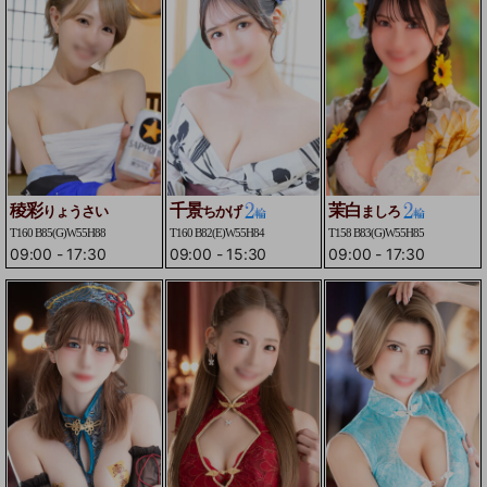
稜彩
千景
茉白
りょうさい
ちかげ
ましろ
T160 B85(G)W55H88
T160 B82(E)W55H84
T158 B83(G)W55H85
09:00
-
17:30
09:00
-
15:30
09:00
-
17:30