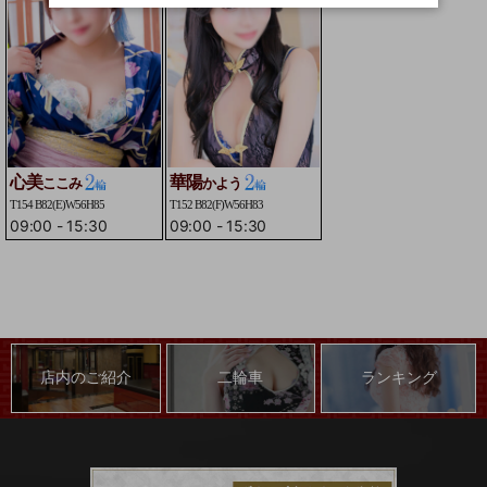
心美
華陽
ここみ
かよう
T154 B82(E)W56H85
T152 B82(F)W56H83
09:00
-
15:30
09:00
-
15:30
店内のご紹介
二輪車
ランキング