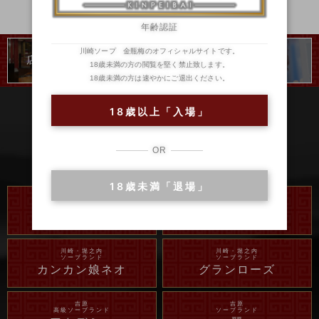
年齢認証
川崎ソープ 金瓶梅のオフィシャルサイトです。
店内のご紹介
二輪車
ランキング
18歳未満の方の閲覧を堅く禁止致します。
18歳未満の方は速やかにご退出ください。
18歳以上「入場」
OR
18歳未満「退場」
川崎・堀之内
川崎・堀之内
高級ソープランド
ソープランド
琥珀
アラビアンナイト
川崎・堀之内
川崎・堀之内
ソープランド
ソープランド
カンカン娘ネオ
グランローズ
吉原
吉原
高級ソープランド
ソープランド