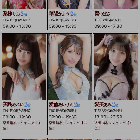
梨桜
華陽
翼
りお
かよう
つばさ
T157 B85(E)W56H83
T152 B82(F)W56H83
T165 B88(G)W56H85
09:00
-
15:30
09:00
-
15:30
09:00
-
17:30
美玲
愛倫
愛美
みれい
あいりん
あみ
T164 B90(H)W55H87
T160 B86(E)W56H84
T153 B82(G)W54H84
09:00
-
19:30
09:00
-
19:30
13:00
-
23:59
早番指名ランキング【１
早番指名ランキング【３
遅番指名ランキング【２
位】
位】
位】