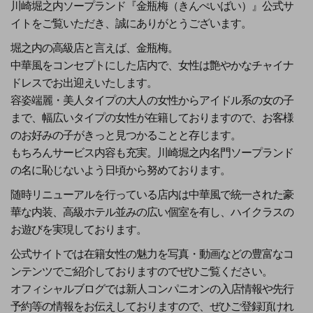
川崎堀之内ソープランド『金瓶梅（きんぺいばい）』公式サ
イトをご覧いただき、誠にありがとうございます。
堀之内の高級店と言えば、金瓶梅。
中華風をコンセプトにした店内で、女性は艶やかなチャイナ
ドレスでお出迎えいたします。
容姿端麗・美人タイプの大人の女性からアイドル系の女の子
まで、幅広いタイプの女性が在籍しておりますので、お客様
のお好みの子がきっと見つかることと存じます。
もちろんサービス内容も充実。川崎堀之内名門ソープランド
の名に恥じないよう日頃から努めております。
随時リニューアルを行っている店内は中華風で統一された豪
華な内装、高級ホテル並みの広い個室を有し、ハイクラスの
お遊びを実現しております。
公式サイトでは在籍女性の魅力を写真・動画などの豊富なコ
ンテンツでご紹介しておりますのでぜひご覧ください。
オフィシャルブログでは新人コンパニオンの入店情報や先行
予約等の情報をお伝えしておりますので、ぜひご登録頂けれ