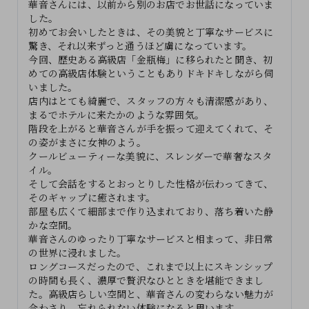
華音さんには、以前から別のお店でお世話になっていま
した。
初めてお会いしたときは、その美貌と丁寧なサービスに
驚き、それ以来ずっと通うほど虜になっています。
今回、歴史ある高級店「金瓶梅」に移られたと聞き、初
めての高級店体験ということもありドキドキしながら伺
いました。
店内はとても綺麗で、スタッフの方々も清潔感があり、
まるでホテルに来たかのような雰囲気。
階段を上がると華音さんが手を振って迎えてくれて、そ
の姿がまさに女神のよう。
クールビューティーな美貌に、スレンダーで華奢なスタ
イル。
そして会話をするとおっとりした性格が伝わってきて、
そのギャップに癒されます。
部屋も広くて細部まで作り込まれており、落ち着いた静
かな空間。
華音さんのゆったり丁寧なサービスと相まって、非日常
の世界に浸れました。
ロングコースだったので、これまで以上にスキンシップ
の時間も長く、濃厚で贅沢なひとときを堪能できまし
た。高級店らしい空間と、華音さんの変わらない魅力が
合わさり、忘れられない体験になると思います。