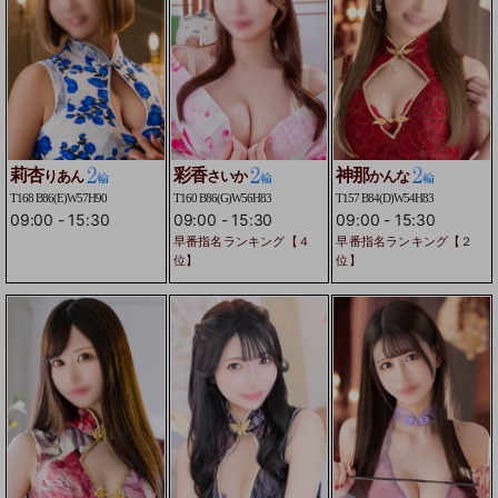
莉杏
彩香
神那
りあん
さいか
かんな
T168 B86(E)W57H90
T160 B86(G)W56H83
T157 B84(D)W54H83
09:00
-
15:30
09:00
-
15:30
09:00
-
15:30
早番指名ランキング【４
早番指名ランキング【２
位】
位】