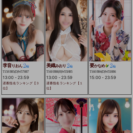
李音
美織
要
りおん
みおり
かなめ
T158 B85(D)W57H87
T160 B88(H)W55H85
T160 B84(D)W55H86
13:00
-
23:59
13:00
-
23:59
15:00
-
23:59
遅番指名ランキング【３
遅番指名ランキング【１
位】
位】