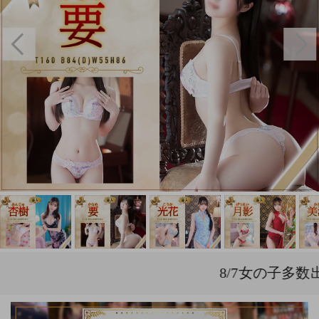
Previous
/7女の子多数出勤予定です。AM8時より受付開始に