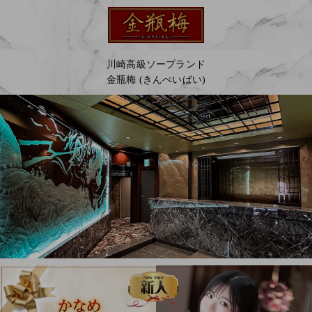
川崎高級ソープランド
金瓶梅 (きんぺいばい)