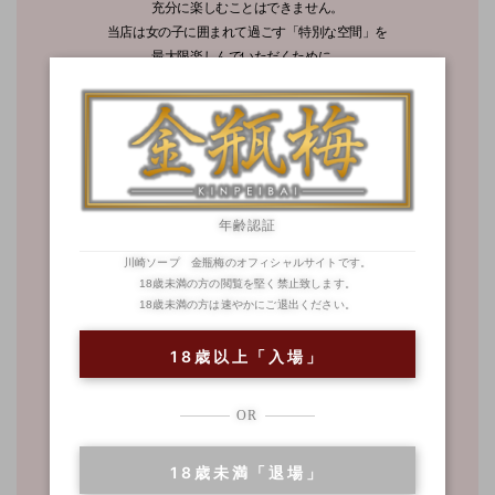
充分に楽しむことはできません。
当店は女の子に囲まれて過ごす「特別な空間」を
最大限楽しんでいただくために、
接客内容を突き詰めています。
②多数の対応コンパニオン
当店には二輪車対応の女の子が多数在籍。
豊富な組み合せからお好みペアを選べます。
③指名料がかからない
年齢認証
二輪車の料金は『総額×女の子の数』。
川崎ソープ 金瓶梅のオフィシャルサイトです。
当店は指名料がかかりませんので、
18歳未満の方の閲覧を堅く禁止致します。
18歳未満の方は速やかにご退出ください。
それ以上の追加料金はありません。
ソープランドの別世界『二輪車』を
18歳以上「入場」
貴方も体験してみませんか？
OR
二輪車対応コンパニオン一覧
18歳未満「退場」