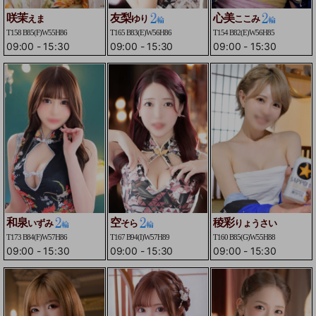
咲茉
友梨
心美
えま
ゆり
ここみ
T158 B85(F)W55H86
T165 B83(E)W56H86
T154 B82(E)W56H85
09:00
-
15:30
09:00
-
15:30
09:00
-
15:30
和泉
空
稜彩
いずみ
そら
りょうさい
T173 B84(F)W57H86
T167 B94(I)W57H89
T160 B85(G)W55H88
09:00
-
15:30
09:00
-
15:30
09:00
-
15:30