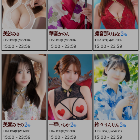
美沙
華音
凛音那
みさ
かのん
りおな
T159 B82(G)W53H84
T158 B81(D)W53H82
T163 B89(G)W57H86
15:00
-
23:59
15:00
-
23:59
15:00
-
23:59
美園
一華
鈴々
みその
いちか
りんりん
T161 B84(E)W56H86
T162 B90(H)W57H89
T155 B84(E)W54H83
15:00
-
23:59
15:00
-
23:59
15:00
-
23:59