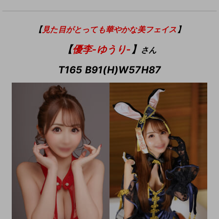
【
見た目がとっても華やかな美フェイス
】
【
優李-ゆうり-
】
さん
T165 B91(H)W57H87