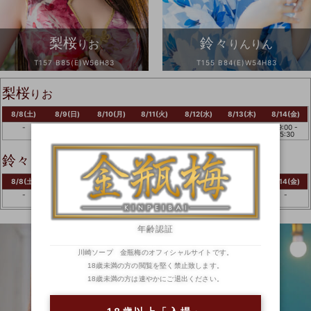
梨桜
鈴々
りお
りんりん
T157 B85(E)W56H83
T155 B84(E)W54H83
梨桜
りお
8/8(土)
8/9(日)
8/10(月)
8/11(火)
8/12(水)
8/13(木)
8/14(金)
-
09:00 -
09:00 -
09:00 -
-
-
09:00 -
15:30
15:30
15:30
15:30
鈴々
りんりん
8/8(土)
8/9(日)
8/10(月)
8/11(火)
8/12(水)
8/13(木)
8/14(金)
-
-
15:00 -
-
15:00 -
15:00 -
-
23:59
23:59
23:59
年齢認証
川崎ソープ 金瓶梅のオフィシャルサイトです。
18歳未満の方の閲覧を堅く禁止致します。
18歳未満の方は速やかにご退出ください。