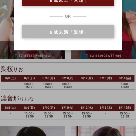
18歳以上「入場」
&
OR
18歳未満「退場」
梨桜
凛音那
りお
りおな
T157 B85(E)W56H83
T163 B89(G)W57H86
梨桜
りお
8/8(土)
8/9(日)
8/10(月)
8/11(火)
8/12(水)
8/13(木)
8/14(金)
-
09:00 -
09:00 -
09:00 -
-
-
09:00 -
15:30
15:30
15:30
15:30
凛音那
りおな
8/8(土)
8/9(日)
8/10(月)
8/11(火)
8/12(水)
8/13(木)
8/14(金)
-
15:00 -
15:00 -
15:00 -
15:00 -
-
15:00 -
23:59
23:59
23:59
23:59
23:59