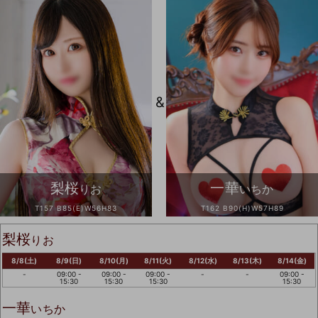
&
梨桜
一華
りお
いちか
T157 B85(E)W56H83
T162 B90(H)W57H89
梨桜
りお
8/8(土)
8/9(日)
8/10(月)
8/11(火)
8/12(水)
8/13(木)
8/14(金)
-
09:00 -
09:00 -
09:00 -
-
-
09:00 -
15:30
15:30
15:30
15:30
一華
いちか