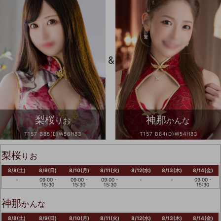
&
梨桜
神那
りお
かんな
T157 B85(E)W56H83
T157 B84(D)W54H83
梨桜
りお
8/8(土)
8/9(日)
8/10(月)
8/11(火)
8/12(水)
8/13(木)
8/14(金)
-
09:00 -
09:00 -
09:00 -
-
-
09:00 -
15:30
15:30
15:30
15:30
神那
かんな
8/8(土)
8/9(日)
8/10(月)
8/11(火)
8/12(水)
8/13(木)
8/14(金)