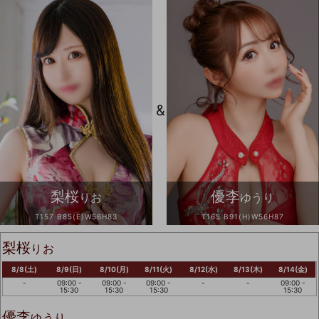
&
梨桜
優李
りお
ゆうり
T157 B85(E)W56H83
T165 B91(H)W56H87
梨桜
りお
8/8(土)
8/9(日)
8/10(月)
8/11(火)
8/12(水)
8/13(木)
8/14(金)
-
09:00 -
09:00 -
09:00 -
-
-
09:00 -
15:30
15:30
15:30
15:30
優李
ゆうり