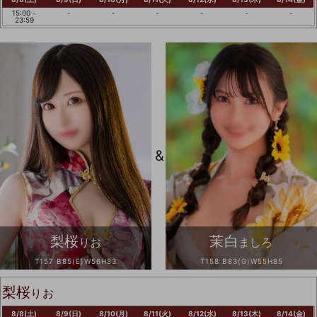
15:00 -
-
-
-
-
-
-
23:59
&
梨桜
茉白
りお
ましろ
T157 B85(E)W56H83
T158 B83(G)W55H85
梨桜
りお
8/8(土)
8/9(日)
8/10(月)
8/11(火)
8/12(水)
8/13(木)
8/14(金)