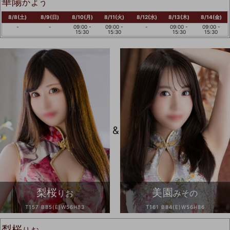
華陽
かよう
8/8(土)
8/9(日)
8/10(月)
8/11(火)
8/12(水)
8/13(木)
8/14(金)
-
-
09:00 -
09:00 -
-
09:00 -
09:00 -
15:30
15:30
15:30
15:30
&
梨桜
美園
りお
みその
T157 B85(E)W56H83
T161 B84(E)W56H86
梨桜
りお