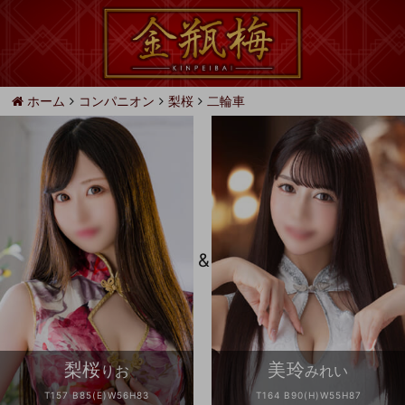
ホーム
コンパニオン
梨桜
二輪車
&
梨桜
美玲
りお
みれい
T157 B85(E)W56H83
T164 B90(H)W55H87