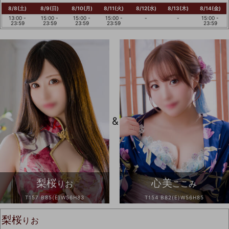
8/8(土)
8/9(日)
8/10(月)
8/11(火)
8/12(水)
8/13(木)
8/14(金)
13:00 -
15:00 -
15:00 -
15:00 -
-
-
15:00 -
23:59
23:59
23:59
23:59
23:59
&
梨桜
心美
りお
ここみ
T157 B85(E)W56H83
T154 B82(E)W56H85
梨桜
りお