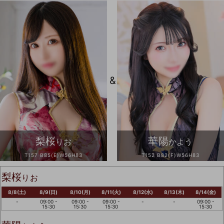
&
梨桜
華陽
りお
かよう
T157 B85(E)W56H83
T152 B82(F)W56H83
梨桜
りお
8/8(土)
8/9(日)
8/10(月)
8/11(火)
8/12(水)
8/13(木)
8/14(金)
-
09:00 -
09:00 -
09:00 -
-
-
09:00 -
15:30
15:30
15:30
15:30