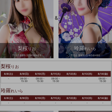
&
梨桜
玲羅
りお
れいら
T157 B85(E)W56H83
T155 B83(G)W56H86
梨桜
りお
8/8(土)
8/9(日)
8/10(月)
8/11(火)
8/12(水)
8/13(木)
8/14(金)
-
09:00 -
09:00 -
09:00 -
-
-
09:00 -
15:30
15:30
15:30
15:30
玲羅
れいら
8/8(土)
8/9(日)
8/10(月)
8/11(火)
8/12(水)
8/13(木)
8/14(金)
-
-
-
-
-
-
-