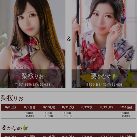
&
梨桜
要
りお
かなめ
T157 B85(E)W56H83
T160 B84(D)W55H86
梨桜
りお
8/8(土)
8/9(日)
8/10(月)
8/11(火)
8/12(水)
8/13(木)
8/14(金)
-
09:00 -
09:00 -
09:00 -
-
-
09:00 -
15:30
15:30
15:30
15:30
要
かなめ
8/8(土)
8/9(日)
8/10(月)
8/11(火)
8/12(水)
8/13(木)
8/14(金)