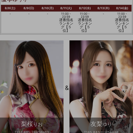
8/8(土)
8/9(日)
8/10(月)
8/11(火)
8/12(水)
8/13(木)
8/14(金)
-
-
-
11:00 -
11:00 -
-
11:00 -
23:59
23:59
23:59
遅番指名
遅番指名
遅番指名
ランキン
ランキン
ランキン
グ【５
グ【５
グ【５
位】
位】
位】
&
梨桜
友梨
りお
ゆり
T157 B85(E)W56H83
T165 B83(E)W56H86