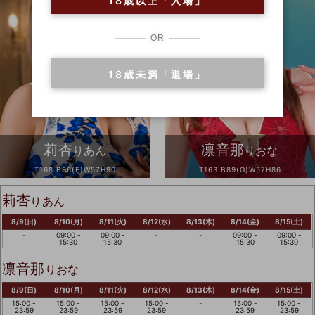
18歳以上「入場」
OR
&
18歳未満「退場」
莉杏
凛音那
りあん
りおな
T168 B86(E)W57H90
T163 B89(G)W57H86
莉杏
りあん
8/9(日)
8/10(月)
8/11(火)
8/12(水)
8/13(木)
8/14(金)
8/15(土)
-
09:00 -
09:00 -
-
-
09:00 -
09:00 -
15:30
15:30
15:30
15:30
凛音那
りおな
8/9(日)
8/10(月)
8/11(火)
8/12(水)
8/13(木)
8/14(金)
8/15(土)
15:00 -
15:00 -
15:00 -
15:00 -
-
15:00 -
15:00 -
23:59
23:59
23:59
23:59
23:59
23:59