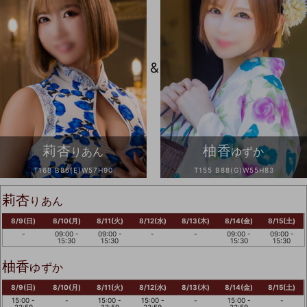
&
莉杏
柚香
りあん
ゆずか
T168 B86(E)W57H90
T155 B88(G)W55H83
莉杏
りあん
8/9(日)
8/10(月)
8/11(火)
8/12(水)
8/13(木)
8/14(金)
8/15(土)
-
09:00 -
09:00 -
-
-
09:00 -
09:00 -
15:30
15:30
15:30
15:30
柚香
ゆずか
8/9(日)
8/10(月)
8/11(火)
8/12(水)
8/13(木)
8/14(金)
8/15(土)
15:00 -
-
15:00 -
15:00 -
-
15:00 -
-