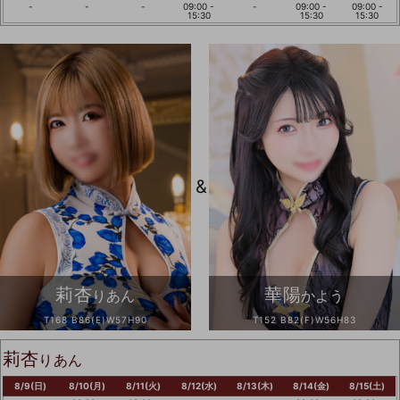
-
-
-
09:00 -
-
09:00 -
09:00 -
15:30
15:30
15:30
&
莉杏
華陽
りあん
かよう
T168 B86(E)W57H90
T152 B82(F)W56H83
莉杏
りあん
8/9(日)
8/10(月)
8/11(火)
8/12(水)
8/13(木)
8/14(金)
8/15(土)