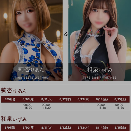
&
莉杏
和泉
りあん
いずみ
T168 B86(E)W57H90
T173 B84(F)W57H86
莉杏
りあん
8/9(日)
8/10(月)
8/11(火)
8/12(水)
8/13(木)
8/14(金)
8/15(土)
-
09:00 -
09:00 -
-
-
09:00 -
09:00 -
15:30
15:30
15:30
15:30
和泉
いずみ
8/9(日)
8/10(月)
8/11(火)
8/12(水)
8/13(木)
8/14(金)
8/15(土)