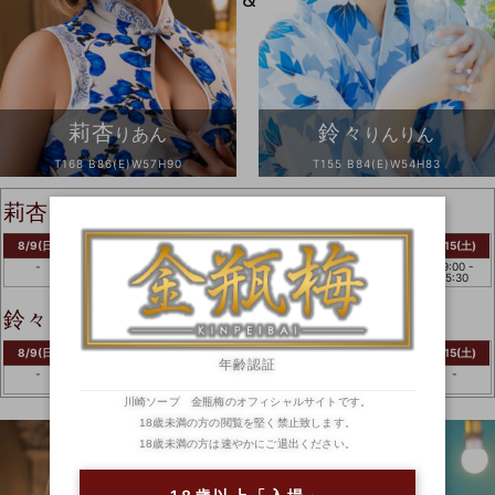
莉杏
鈴々
りあん
りんりん
T168 B86(E)W57H90
T155 B84(E)W54H83
莉杏
りあん
8/9(日)
8/10(月)
8/11(火)
8/12(水)
8/13(木)
8/14(金)
8/15(土)
-
09:00 -
09:00 -
-
-
09:00 -
09:00 -
15:30
15:30
15:30
15:30
鈴々
りんりん
8/9(日)
8/10(月)
8/11(火)
8/12(水)
8/13(木)
8/14(金)
8/15(土)
年齢認証
-
15:00 -
-
15:00 -
15:00 -
-
-
23:59
23:59
23:59
川崎ソープ 金瓶梅のオフィシャルサイトです。
18歳未満の方の閲覧を堅く禁止致します。
18歳未満の方は速やかにご退出ください。