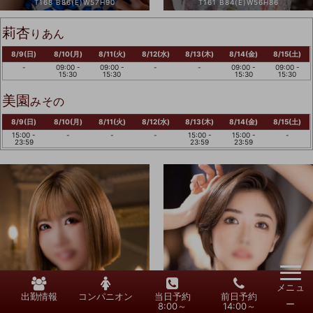
T168 B86(E)W57H90
T161 B84(E)W56H86
莉杏
りあん
8/9(日)
8/10(月)
8/11(火)
8/12(水)
8/13(木)
8/14(金)
8/15(土)
-
09:00 -
09:00 -
-
-
09:00 -
09:00 -
15:30
15:30
15:30
15:30
美園
みその
8/9(日)
8/10(月)
8/11(火)
8/12(水)
8/13(木)
8/14(金)
8/15(土)
15:00 -
-
-
-
15:00 -
15:00 -
-
23:59
23:59
23:59
&
メニュ
出勤情報
コンパニオン
当日予約
前日予約
ー
8:00～
14:00～