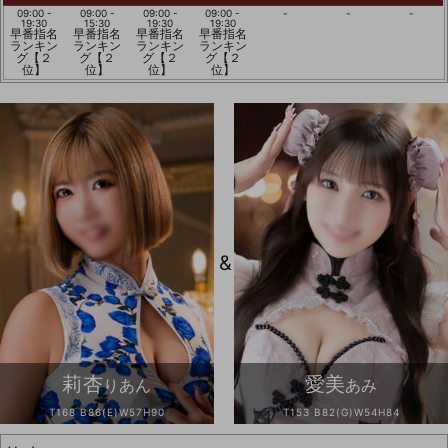
09:00 -
09:00 -
09:00 -
09:00 -
-
-
-
19:30
15:30
19:30
19:30
早番指名
早番指名
早番指名
早番指名
ランキン
ランキン
ランキン
ランキン
グ【２
グ【２
グ【２
グ【２
位】
位】
位】
位】
&
莉杏
愛美
りあん
あみ
T168 B86(E)W57H90
T153 B82(G)W54H84