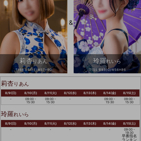
&
莉杏
玲羅
りあん
れいら
T168 B86(E)W57H90
T155 B83(G)W56H86
莉杏
りあん
8/9(日)
8/10(月)
8/11(火)
8/12(水)
8/13(木)
8/14(金)
8/15(土)
-
09:00 -
09:00 -
-
-
09:00 -
09:00 -
15:30
15:30
15:30
15:30
玲羅
れいら
8/9(日)
8/10(月)
8/11(火)
8/12(水)
8/13(木)
8/14(金)
8/15(土)
-
-
-
-
-
-
09:00 -
19:30
早番指名
ランキン