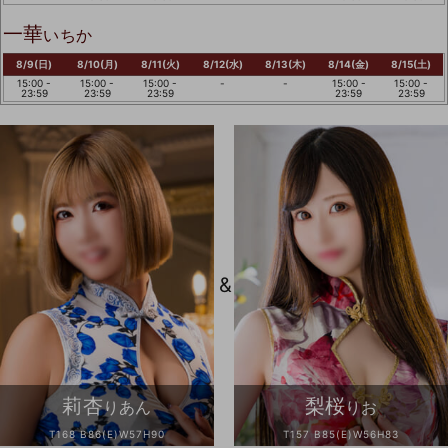
一華
いちか
8/9(日)
8/10(月)
8/11(火)
8/12(水)
8/13(木)
8/14(金)
8/15(土)
15:00 -
15:00 -
15:00 -
-
-
15:00 -
15:00 -
23:59
23:59
23:59
23:59
23:59
&
莉杏
梨桜
りあん
りお
T168 B86(E)W57H90
T157 B85(E)W56H83