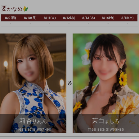
要
かなめ
8/9(日)
8/10(月)
8/11(火)
8/12(水)
8/13(木)
8/14(金)
8/15(土)
-
-
-
-
-
-
-
&
莉杏
茉白
りあん
ましろ
T168 B86(E)W57H90
T158 B83(G)W55H85