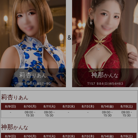
&
莉杏
神那
りあん
かんな
T168 B86(E)W57H90
T157 B84(D)W54H83
莉杏
りあん
8/9(日)
8/10(月)
8/11(火)
8/12(水)
8/13(木)
8/14(金)
8/15(土)
-
09:00 -
09:00 -
-
-
09:00 -
09:00 -
15:30
15:30
15:30
15:30
神那
かんな
8/9(日)
8/10(月)
8/11(火)
8/12(水)
8/13(木)
8/14(金)
8/15(土)