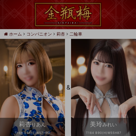
ホーム
コンパニオン
莉杏
二輪車
&
莉杏
美玲
りあん
みれい
T168 B86(E)W57H90
T164 B90(H)W55H87