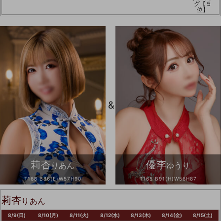
グ【５
位】
&
莉杏
優李
りあん
ゆうり
T168 B86(E)W57H90
T165 B91(H)W56H87
莉杏
りあん
8/9(日)
8/10(月)
8/11(火)
8/12(水)
8/13(木)
8/14(金)
8/15(土)