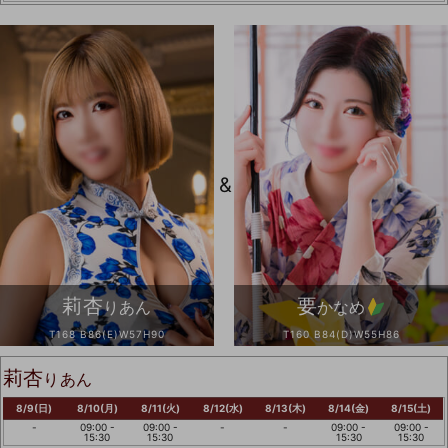
&
莉杏
要
りあん
かなめ
T168 B86(E)W57H90
T160 B84(D)W55H86
莉杏
りあん
8/9(日)
8/10(月)
8/11(火)
8/12(水)
8/13(木)
8/14(金)
8/15(土)
-
09:00 -
09:00 -
-
-
09:00 -
09:00 -
15:30
15:30
15:30
15:30