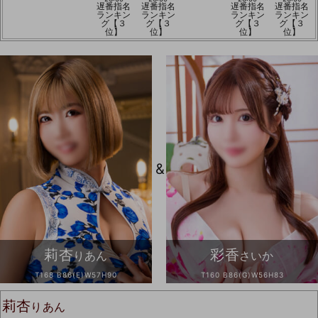
遅番指名
遅番指名
遅番指名
遅番指名
ランキン
ランキン
ランキン
ランキン
グ【３
グ【３
グ【３
グ【３
位】
位】
位】
位】
&
莉杏
彩香
りあん
さいか
T168 B86(E)W57H90
T160 B86(G)W56H83
莉杏
りあん