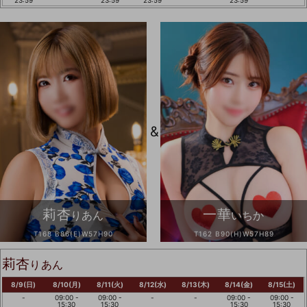
23:59
23:59
23:59
23:59
&
莉杏
一華
りあん
いちか
T168 B86(E)W57H90
T162 B90(H)W57H89
莉杏
りあん
8/9(日)
8/10(月)
8/11(火)
8/12(水)
8/13(木)
8/14(金)
8/15(土)
-
09:00 -
09:00 -
-
-
09:00 -
09:00 -
15:30
15:30
15:30
15:30